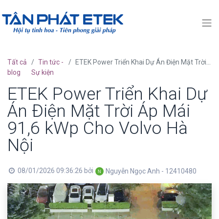
Tất cả
Tin tức -
ETEK Power Triển Khai Dự Án Điện Mặt Trời Áp Mái 91,6 kWp Cho Volvo Hà Nội
blog
Sự kiện
ETEK Power Triển Khai Dự
Án Điện Mặt Trời Áp Mái
91,6 kWp Cho Volvo Hà
Nội
08/01/2026 09:36:26
bởi
Nguyễn Ngọc Anh - 12410480