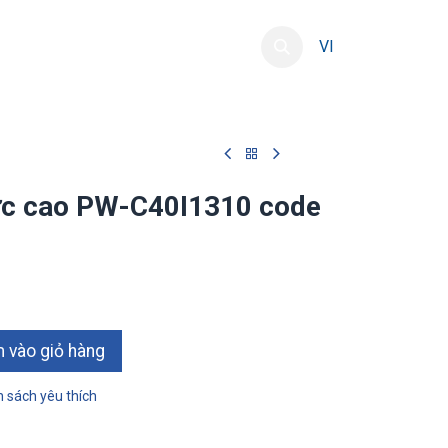
ng
Phát triển nguồn lực
Liên hệ
VI
lực cao PW-C40I1310 code
 vào giỏ hàng
 sách yêu thích