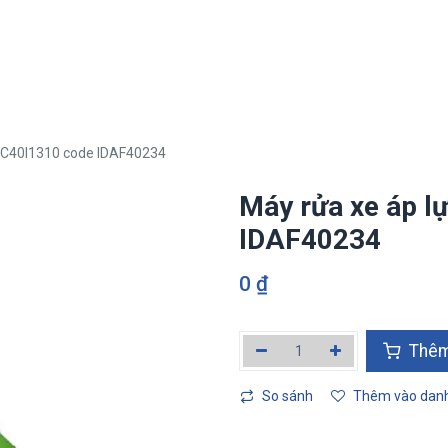
i
Hệ sinh thái Tân Phát Etek
Lĩnh vực kinh doanh
Truyền thô
-C40I1310 code IDAF40234
Máy rửa xe áp 
IDAF40234
0
₫
Thêm
So sánh
Thêm vào danh