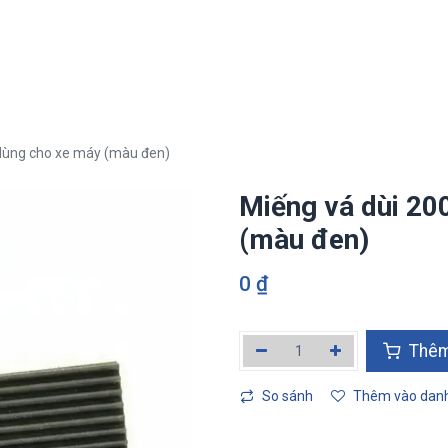
i
Hệ sinh thái Tân Phát Etek
Lĩnh vực kinh doanh
Truyền thô
dùng cho xe máy (màu đen)
Miếng vá dùi 2
(màu đen)
0
₫
Thêm
So sánh
Thêm vào danh