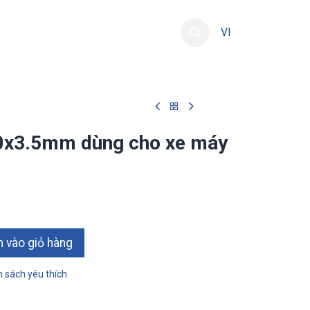
ng
Phát triển nguồn lực
Liên hệ
VI
00x3.5mm dùng cho xe máy
 vào giỏ hàng
 sách yêu thích