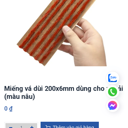
Miếng vá dùi 200x6mm dùng cho xe tải
(màu nâu)
0
₫
Thêm vào giỏ hàng