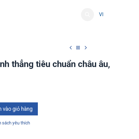
ng
Phát triển nguồn lực
Liên hệ
VI
nh thẳng tiêu chuẩn châu âu,
 vào giỏ hàng
 sách yêu thích