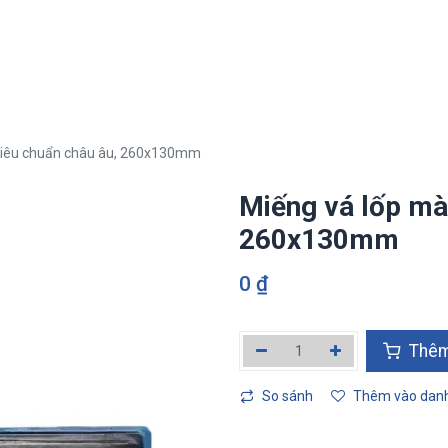
i
Hệ sinh thái Tân Phát Etek
Lĩnh vực kinh doanh
Truyền thô
tiêu chuẩn châu âu, 260x130mm
Miếng vá lốp mà
260x130mm
0
₫
Thêm
So sánh
Thêm vào danh