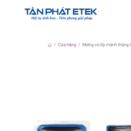
Về chúng tô
Cửa hàng
Miếng vá lốp mành thẳng 